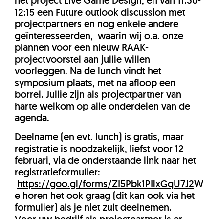
het project Live Game Design, en van 11:30-
12:15 een Future outlook discussion met
projectpartners en nog enkele andere
geïnteresseerden, waarin wij o.a. onze
plannen voor een nieuw RAAK-
projectvoorstel aan jullie willen
voorleggen. Na de lunch vindt het
symposium plaats, met na afloop een
borrel. Jullie zijn als projectpartner van
harte welkom op alle onderdelen van de
agenda.
Deelname (en evt. lunch) is gratis, maar
registratie is noodzakelijk, liefst voor 12
februari, via de onderstaande link naar het
registratieformulier:
https://goo.gl/forms/ZI5Pbk1PIlxGqU7J2
W
e horen het ook graag (dit kan ook via het
formulier) als je niet zult deelnemen.