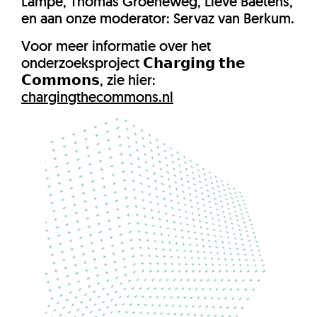
Lampe, Thomas Groeneweg, Lieve Baetens,
en aan onze moderator: Servaz van Berkum.
Voor meer informatie over het
onderzoeksproject 𝗖𝗵𝗮𝗿𝗴𝗶𝗻𝗴 𝘁𝗵𝗲
𝗖𝗼𝗺𝗺𝗼𝗻𝘀, zie hier:
chargingthecommons.nl